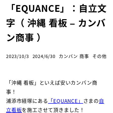
「EQUANCE」：自立文
字（ 沖縄 看板 – カンバ
ン商事 ）
カテゴリ
2023/10/3
2024/6/30
カンバン 商事
その他
投稿日
更新日
著
者
「沖縄 看板」といえば安いカンバン商
事！
浦添市経塚にある
「EQUANCE」
さまの
自
立看板
を施工させて頂きました！