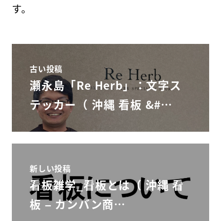
す。
古い投稿
瀬永島「Re Herb」：文字ス
テッカー（ 沖縄 看板 &#…
新しい投稿
看板雑学_看板とは（ 沖縄 看
板 – カンバン商…