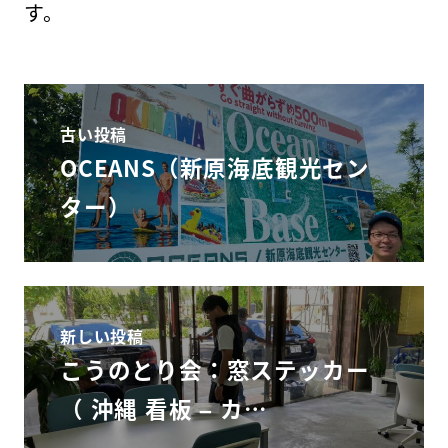
す。
古い投稿
OCEANS（新原海底観光セン
ター）
新しい投稿
こうのとり会：窓ステッカー
（ 沖縄 看板 – カ…