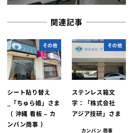
関連記事
その他
その他
シート貼り替え
ステンレス箱文
_「ちゅら婚」さま
字：「株式会社
（ 沖縄 看板 – カ
アジア技研」さま
ンバン商事 ）
カンバン 商事