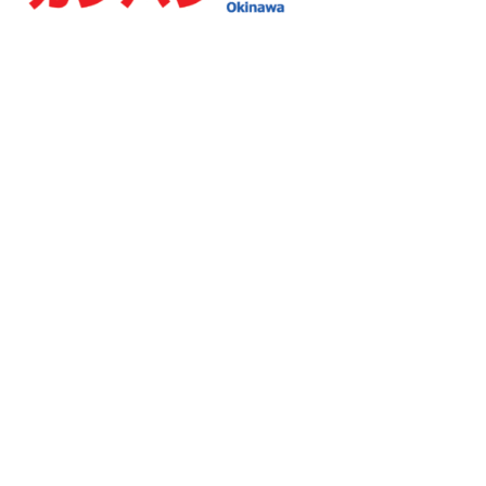
カンバン商事
〒901-0225
沖縄県豊見城市豊崎1-1145 ソフィア豊崎302
TEL 098-800-2137
9:00〜17:00（休日：土日、祝祭日）
ホーム
お知らせ
看板／料金
文字看板